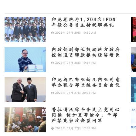
印尼总统为1,204名IPDN
年轻公务员主持就职典礼
2026年 07月 29日 10:30 AM
内政部副部长鼓励地方政府
控制通货膨胀推动经济增长
2026年 07月 28日 19:57 PM
印尼与巴布亚新几内亚同意
举办联合部长级委员会会议
2026年 07月 27日 20:38 PM
普拉博沃称斗争民主党同心
同德 梅加瓦蒂谕令：干部
严禁充当攻击型网军
2026年 07月 27日 17:33 PM