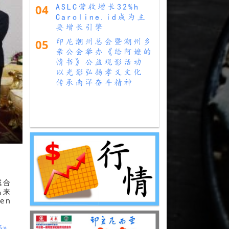
04
ASLC营收增长32%h
Caroline.id成为主
要增长引擎
05
印尼潮州总会暨潮州乡
亲公会举办《给阿嬷的
情书》公益观影活动
以光影弘扬孝义文化
传承南洋奋斗精神
域合
马来
en
多»