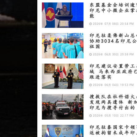
东盟基金会培训逾1
印尼中小微企业掌
能
2026年 07月 08日 20:54 PM
印尼驻柔佛新山总
协助3034名印尼
祖国
2026年 06月 30日 20:59 PM
印尼建议安置劳工
域 马来西亚政府
跟进落实
2026年 06月 04日 19:53 PM
搜救队在杜科诺火
发现两具遗体 新
印尼为搜寻付出的
2026年 05月 10日 22:17 PM
印尼驻泰国宋卡领
返被拘留未成年印