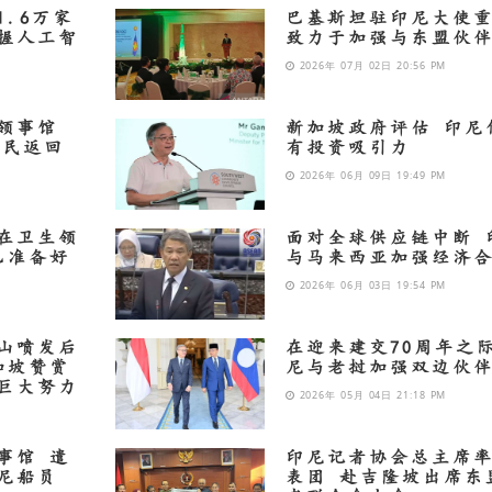
.6万家
巴基斯坦驻印尼大使
握人工智
致力于加强与东盟伙
2026年 07月 02日 20:56 PM
领事馆
新加坡政府评估 印尼
公民返回
有投资吸引力
2026年 06月 09日 19:49 PM
在卫生领
面对全球供应链中断 
已准备好
与马来西亚加强经济
2026年 06月 03日 19:54 PM
山喷发后
在迎来建交70周年之
加坡赞赏
尼与老挝加强双边伙
巨大努力
2026年 05月 04日 21:18 PM
事馆 遣
印尼记者协会总主席
尼船员
表团 赴吉隆坡出席东