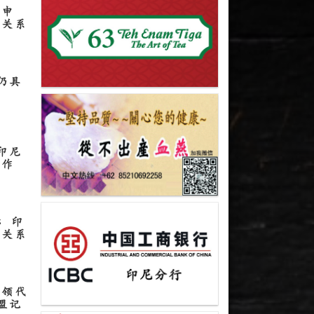
重申
伴关系
仍具
印尼
合作
际 印
伴关系
率领代
盟记