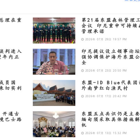
总理在重
第21届东盟森林管理
会议 印尼重申可持续
管理承诺
2026年 07月 29日 19:57 PM
谈判进入
印尼提议设立领事论坛
望年内正
强协调保护海外东盟
全
2026年 07月 23日 20:50 PM
成员国
东盟-ID Blue代表
来切实利
外南梦红白渔民村
2026年 07月 17日 20:42 PM
 开通古
东盟五点共识仍是主
境巴士路
缅甸须采取具体措施
机
2026年 07月 13日 15:32 PM