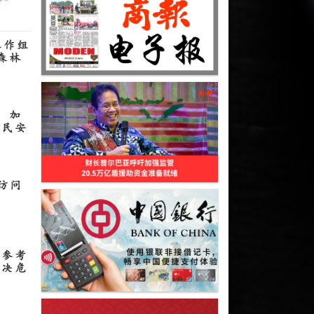
工作组
森林
 加
公民安
团访问
要参考
解决危