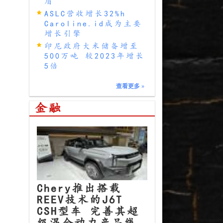
盾
ASLC营收增长32%h
Caroline.id成为主要
增长引擎
印尼政府大米储备增至
500万吨 较2023年增长
5倍
查看更多
»
金融
Chery推出搭载
REEV技术的J6T
CSH型车 完善其超
级混合动力产品线