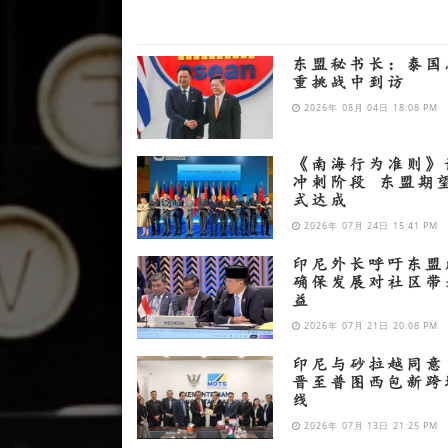
东盟秘书长：泰国
重挑战中到访
2026年 08月 04日 18:08 PM
《南海行为准则》
冲刺阶段 东盟期
式达成
2026年 07月 24日 15:41 PM
印尼外长呼吁东盟
确保发展对社区带
益
2026年 07月 21日 20:08 PM
印尼与砂拉越同意
晋至普图西包新跨
线
2026年 07月 13日 21:25 PM