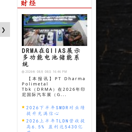
财经
 ❯
DRMA在GIIAS展示
多功能电池储能系
统
2026年 08月 08日 16:46 PM
【本报讯】PT Dharma
Polimetal
Tbk（DRMA）在2026年印
尼国际汽车展（G...
2026下半年SMDR对业绩
提升充满信心
2026上半年TLDN营收提
高6.5% 盈利达5430亿