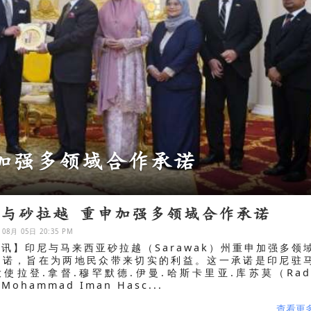
总理在重重挑战中到访
尼与砂拉越 重申加强多领域合作承诺
 08月 05日 20:35 PM
讯】印尼与马来西亚砂拉越（Sarawak）州重申加强多领
承诺，旨在为两地民众带来切实的利益。这一承诺是印尼驻
使拉登.拿督.穆罕默德.伊曼.哈斯卡里亚.库苏莫（Rad
'Mohammad Iman Hasc...
查看更