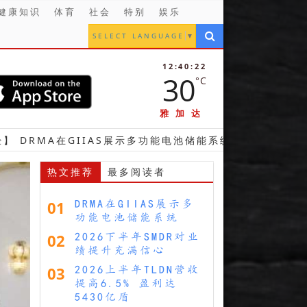
健康知识
体育
社会
特别
娱乐
SELECT LANGUAGE
▼
12:40:23
30
°C
雅加达
在GIIAS展示多功能电池储能系统
【财经】 2026下
热文推荐
最多阅读者
01
DRMA在GIIAS展示多
功能电池储能系统
02
2026下半年SMDR对业
绩提升充满信心
03
2026上半年TLDN营收
提高6.5% 盈利达
5430亿盾