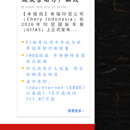
2026年 08月 07日 20:58 PM
【本报讯】奇瑞印尼公司
（Chery Indonesia）在
2026年印尼国际车展
（GIIAS）上正式发布...
F1新秀仅用半年就与世
界冠军轮对轮较量
IHSG收涨 市场静待美国
就业数据
印尼政府扩大税基 将目
标瞄准出租房
退市在即，
Indointernet（EDGE）
以每股1.15万盾吸纳
711.87万股
查看更多
»