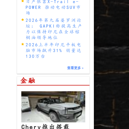
日产依靠X-Trail e-
POWER 推动电动SUV市
场
2026年第九届婆罗洲论
坛： GAPKI称提高生产
力以保持印尼在全球棕
榈油领导地位
2026上半年印尼平板电
脑市场飙升31% 销量达
130万台
查看更多
»
金融
Chery推出搭载