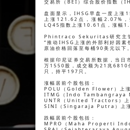
交易所（BEI）综合股价指数（I
盘面显示，IHSG早盘一度上涨15
上涨121.62点，涨幅2.07
LQ45指数上涨10.61点，涨幅1.
Phintraco Sekurita
“推动IHSG上涨的外部利好因
原油价格回落至每桶90美元以下
根据印尼证券交易所数据，当日市场
万1550股，成交额为21兆6810
只，持平197只。
涨幅居前个股包括：
POLU（Golden Flower）
ITMG（Indo Tambangray
UNTR（United Tractors
SINI（Singaraja Putra
跌幅居前个股包括：
MPRO（Maha Properti I
SRAJ（Sejahteraraya An