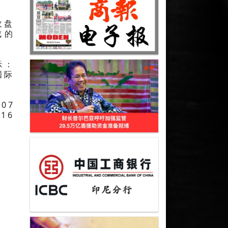
收盘
成的
示：
国际
07
16