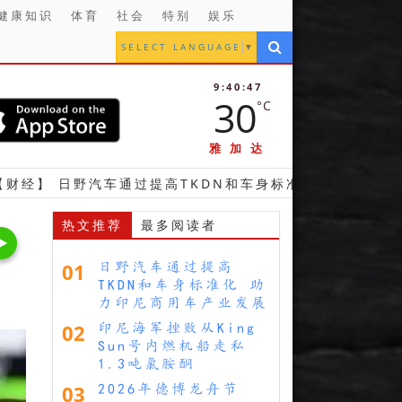
健康知识
体育
社会
特别
娱乐
SELECT LANGUAGE
▼
9:40:48
30
°C
雅加达
汽车通过提高TKDN和车身标准化 助力印尼商用车产业发展
热文推荐
最多阅读者
01
日野汽车通过提高
TKDN和车身标准化 助
力印尼商用车产业发展
02
印尼海军挫败从King
Sun号内燃机船走私
1.3吨氯胺酮
03
2026年德博龙舟节