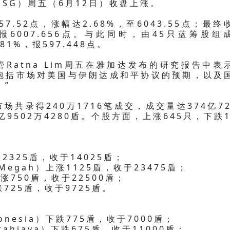
HSG）周五（6月12日）收盘上涨。
7.52点，涨幅达2.68%，至6043.55点；最终
%，报6007.656点。与此同时，由45只蓝筹股组
81%，报597.448点。
s研究主管Ratna Lim周五在雅加达发布的研究报告中表
素包括市场对美国与伊朗达成和平协议的预期，以及
。”
共录得240万1716笔成交，成交量达374亿72
亿9502万4280盾。个股方面，上涨645只，下跌1
上涨2325盾，收于14025盾；
a Megah）上涨1125盾，收于23475盾；
）上涨750盾，收于22500盾；
）上涨725盾，收于9725盾。
ndonesia）下跌775盾，收于7000盾；
ugrahjaya）下跌675盾，收于11000盾；