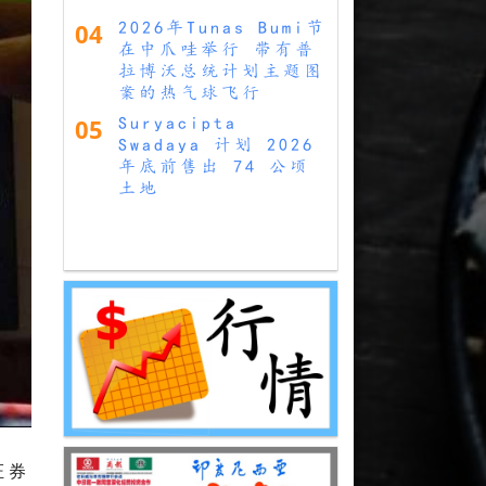
04
2026年Tunas Bumi节
在中爪哇举行 带有普
拉博沃总统计划主题图
案的热气球飞行
05
Suryacipta
Swadaya 计划 2026
年底前售出 74 公顷
土地
证券