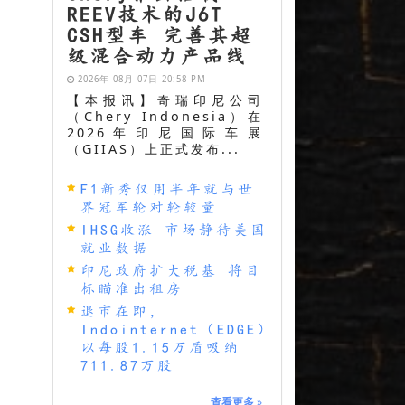
REEV技术的J6T
CSH型车 完善其超
级混合动力产品线
2026年 08月 07日 20:58 PM
【本报讯】奇瑞印尼公司
（Chery Indonesia）在
2026年印尼国际车展
（GIIAS）上正式发布...
F1新秀仅用半年就与世
界冠军轮对轮较量
IHSG收涨 市场静待美国
就业数据
印尼政府扩大税基 将目
标瞄准出租房
退市在即，
Indointernet（EDGE）
以每股1.15万盾吸纳
711.87万股
查看更多
»