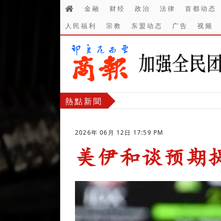
金融
财经
政治
法律
首都动态
人民福利
宗教
东盟动态
广告
视频
熱點新聞
2026年 06月 12日 17:59 PM
美伊和谈预期提
-