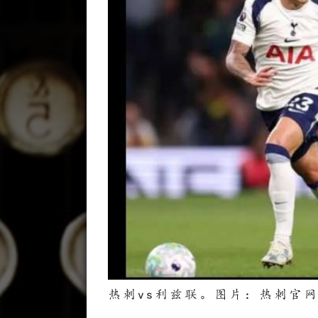
热刺vs利兹联。图片：热刺官