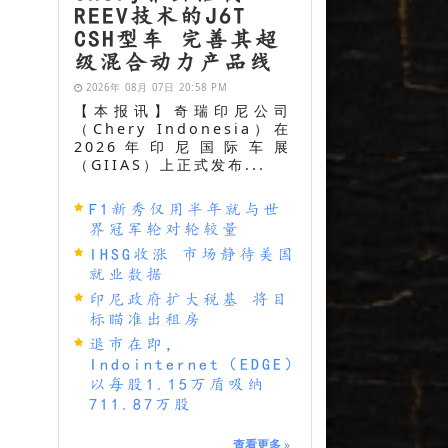
REEV技术的J6T
CSH型车 完善其超
级混合动力产品线
2026年 08月 07日 20:58 PM
【本报讯】奇瑞印尼公司
（Chery Indonesia）在
2026年印尼国际车展
（GIIAS）上正式发布...
F1新秀仅用半年就与世
界冠军轮对轮较量
IHSG收涨 市场静待美国
就业数据
印尼政府扩大税基 将目
标瞄准出租房
退市在即，
Indointernet（EDGE）
以每股1.15万盾吸纳
711.87万股
查看更多
»