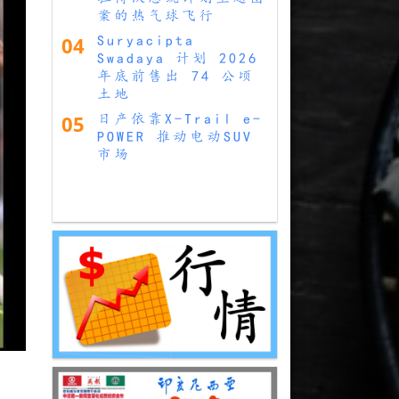
案的热气球飞行
04
Suryacipta
Swadaya 计划 2026
年底前售出 74 公顷
土地
05
日产依靠X-Trail e-
POWER 推动电动SUV
市场