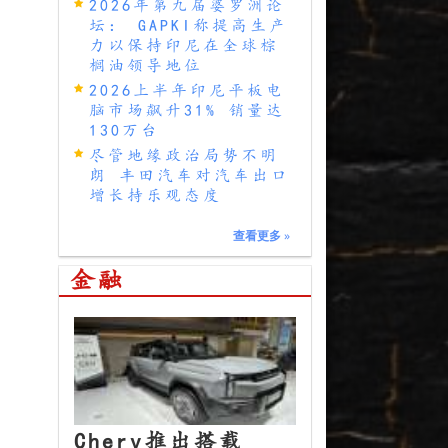
2026年第九届婆罗洲论
坛： GAPKI称提高生产
力以保持印尼在全球棕
榈油领导地位
2026上半年印尼平板电
脑市场飙升31% 销量达
130万台
尽管地缘政治局势不明
朗 丰田汽车对汽车出口
增长持乐观态度
查看更多
»
金融
Chery推出搭载