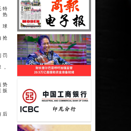
托特
，热
，球
内抢
判罚
球，
顺势
联扳
。
随后