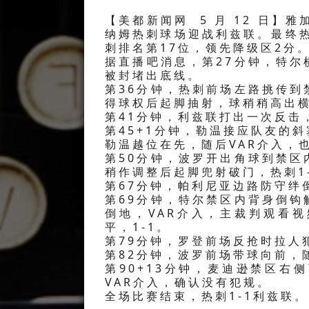
【美都新闻网 5 月 12 日】
纳姆热刺球场迎战利兹联。最终热
刺排名第17位，领先降级区2分
据直播吧消息，第27分钟，特
被封堵出底线。
第36分钟，热刺前场左路挑传
得球权后起脚抽射，球稍稍高出
第41分钟，利兹联打出一次反击
第45+1分钟，勒温接应队友的
勒温越位在先，随后VAR介入，
第50分钟，波罗开出角球到禁
稍作调整后起脚兜射破门，热刺1
第67分钟，帕利尼亚边路防守绊
第69分钟，特尔禁区内背身倒
倒地，VAR介入，主裁判观看
平，1-1。
第79分钟，罗登前场反抢时拉人
第82分钟，波罗前场带球向前，
第90+13分钟，麦迪逊禁区
VAR介入，确认没有犯规。
全场比赛结束，热刺1-1利兹联。