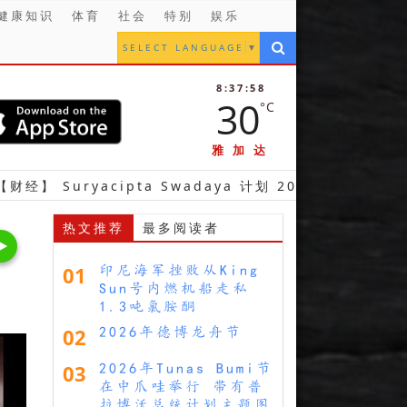
健康知识
体育
社会
特别
娱乐
SELECT LANGUAGE
▼
8:38:00
30
°C
雅加达
acipta Swadaya 计划 2026 年底前售出 74 公顷土地
热文推荐
最多阅读者
01
印尼海军挫败从King
Sun号内燃机船走私
1.3吨氯胺酮
02
2026年德博龙舟节
03
2026年Tunas Bumi节
在中爪哇举行 带有普
拉博沃总统计划主题图