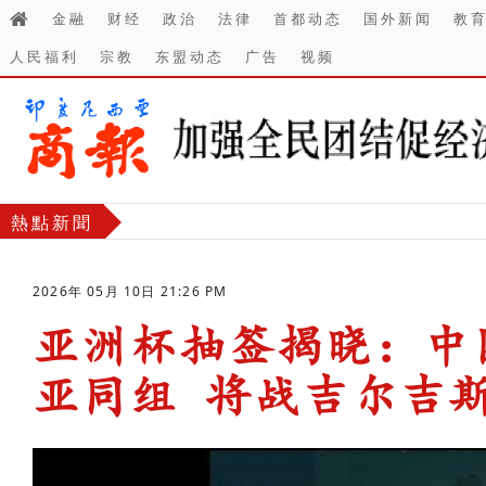
金融
财经
政治
法律
首都动态
国外新闻
教
人民福利
宗教
东盟动态
广告
视频
熱點新聞
2026年 05月 10日 21:26 PM
亚洲杯抽签揭晓：中
亚同组 将战吉尔吉
-