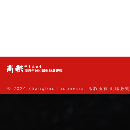
© 2024 Shangbao Indonesia, 版权所有 翻印必究